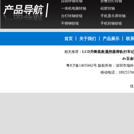
一体机电脑转轴
硅胶转轴
台灯转轴铰链
手机显示屏转轴
不锈钢铰链
手机转轴铰链
行车记录仪转轴
首页
丨
关于我们
丨
产品展示
丨
联
相关推荐：
LCD升降底座
|
遥控器滑轨
|
行车
dv五
360度翻转转轴
粤ICP备14035662号
版权所有：
深圳市瑞科
移动电话：1892557
技
平板电脑支撑架转轴