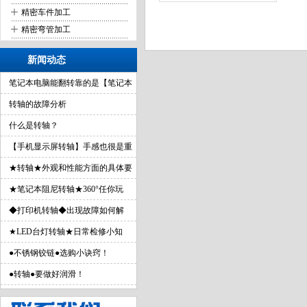
+
精密车件加工
+
精密弯管加工
新闻动态
笔记本电脑能翻转靠的是【笔记本
转轴】
转轴的故障分析
什么是转轴？
【手机显示屏转轴】手感也很是重
要哦！
★转轴★外观和性能方面的具体要
求！
★笔记本阻尼转轴★360°任你玩
转！
◆打印机转轴◆出现故障如何解
决！
★LED台灯转轴★日常检修小知
识！
●不锈钢铰链●选购小诀窍！
●转轴●要做好润滑！